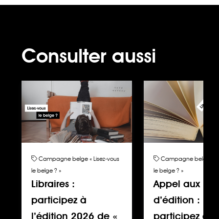
Consulter aussi
Campagne belge « Lisez-vous
Campagne belge « Li
le belge ? »
le belge ? »
Libraires :
Appel aux ma
participez à
d’édition :
l’édition 2026 de «
participez à