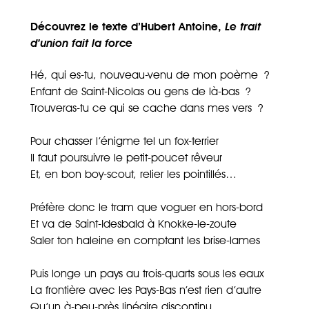
Découvrez le texte d’Hubert Antoine,
Le trait
d’union fait la force
Hé, qui es-tu, nouveau-venu de mon poème ?
Enfant de Saint-Nicolas ou gens de là-bas ?
Trouveras-tu ce qui se cache dans mes vers ?
Pour chasser l’énigme tel un fox-terrier
Il faut poursuivre le petit-poucet rêveur
Et, en bon boy-scout, relier les pointillés…
Préfère donc le tram que voguer en hors-bord
Et va de Saint-Idesbald à Knokke-le-zoute
Saler ton haleine en comptant les brise-lames
Puis longe un pays au trois-quarts sous les eaux
La frontière avec les Pays-Bas n’est rien d’autre
Qu’un à-peu-près linéaire discontinu