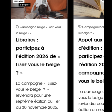
Campagne belge « Lisez-vous
Campagne belge « Li
le belge ? »
le belge ? »
Libraires :
Appel aux ma
participez à
d’édition :
l’édition 2026 de «
participez à
Lisez-vous le belge
l’édition 2026
? »
campagne « L
vous le belge
La campagne « Lisez-
vous le belge ? »
La campagne « Li
reviendra pour une
vous le belge ? »
septième édition du 1er
reviendra pour un
au 30 novembre 2026,
édition en novem