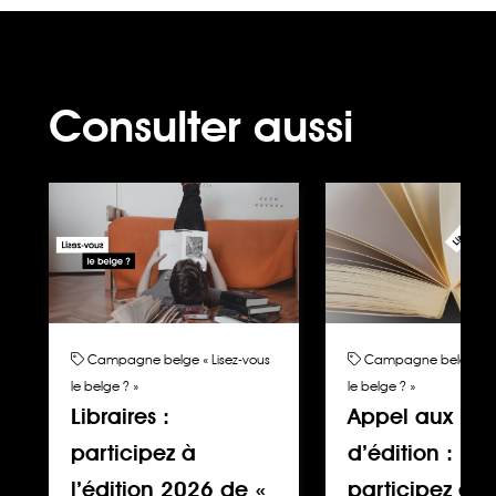
Consulter aussi
Campagne belge « Lisez-vous
Campagne belge « Li
le belge ? »
le belge ? »
Libraires :
Appel aux ma
participez à
d’édition :
l’édition 2026 de «
participez à